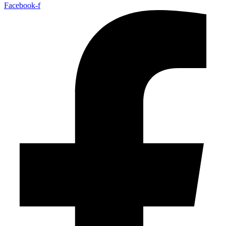
Facebook-f