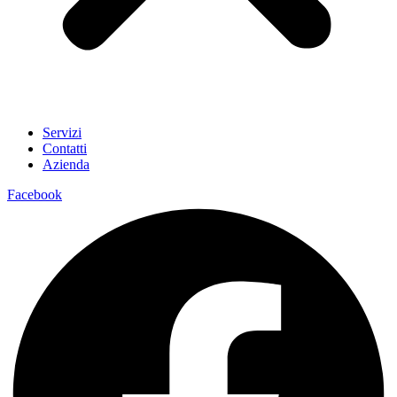
Servizi
Contatti
Azienda
Facebook