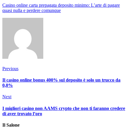
Casino online carta prepagata deposito minimo: L’arte di pagare
quasi nulla e perdere comunque
Navigazione
Previous
Previous
articoli
Il casino online bonus 400% sul deposito è solo un trucco da
0,0%
Next
Next
I migliori casino non AAMS crypto che non ti faranno credere
di aver trovato l’oro
Il Salone