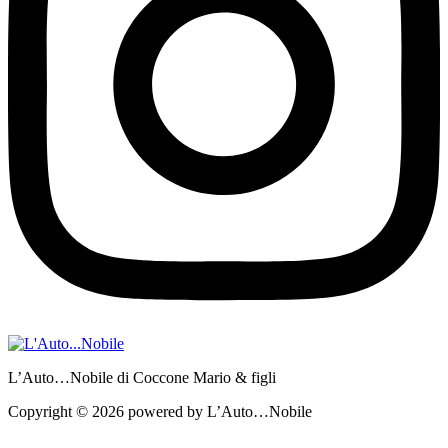
L’Auto…Nobile di Coccone Mario & figli
Copyright ©
2026
powered by L’Auto…Nobile