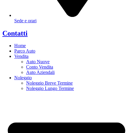
Sede e orari
Contatti
Home
Parco Auto
Vendita
Auto Nuove
Conto Vendita
Auto Aziendali
Noleggio
Noleggio Breve Termine
Noleggio Lungo Termine