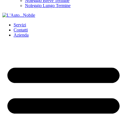
Noleggio Breve Termine
Noleggio Lungo Termine
Servizi
Contatti
Azienda