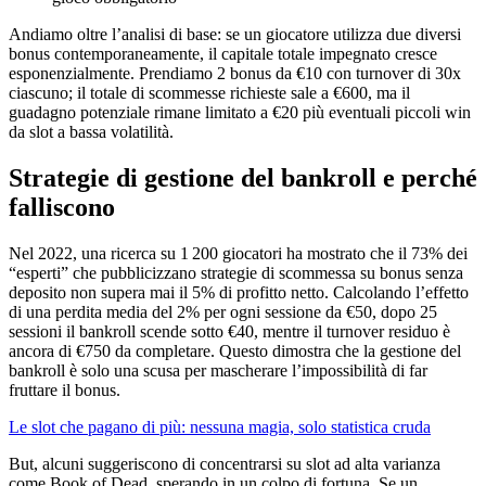
Andiamo oltre l’analisi di base: se un giocatore utilizza due diversi
bonus contemporaneamente, il capitale totale impegnato cresce
esponenzialmente. Prendiamo 2 bonus da €10 con turnover di 30x
ciascuno; il totale di scommesse richieste sale a €600, ma il
guadagno potenziale rimane limitato a €20 più eventuali piccoli win
da slot a bassa volatilità.
Strategie di gestione del bankroll e perché
falliscono
Nel 2022, una ricerca su 1 200 giocatori ha mostrato che il 73% dei
“esperti” che pubblicizzano strategie di scommessa su bonus senza
deposito non supera mai il 5% di profitto netto. Calcolando l’effetto
di una perdita media del 2% per ogni sessione da €50, dopo 25
sessioni il bankroll scende sotto €40, mentre il turnover residuo è
ancora di €750 da completare. Questo dimostra che la gestione del
bankroll è solo una scusa per mascherare l’impossibilità di far
fruttare il bonus.
Le slot che pagano di più: nessuna magia, solo statistica cruda
But, alcuni suggeriscono di concentrarsi su slot ad alta varianza
come Book of Dead, sperando in un colpo di fortuna. Se un