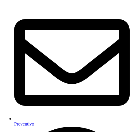
Preventivo