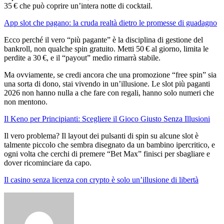
35 € che può coprire un’intera notte di cocktail.
App slot che pagano: la cruda realtà dietro le promesse di guadagno
Ecco perché il vero “più pagante” è la disciplina di gestione del
bankroll, non qualche spin gratuito. Metti 50 € al giorno, limita le
perdite a 30 €, e il “payout” medio rimarrà stabile.
Ma ovviamente, se credi ancora che una promozione “free spin” sia
una sorta di dono, stai vivendo in un’illusione. Le slot più paganti
2026 non hanno nulla a che fare con regali, hanno solo numeri che
non mentono.
Il Keno per Principianti: Scegliere il Gioco Giusto Senza Illusioni
Il vero problema? Il layout dei pulsanti di spin su alcune slot è
talmente piccolo che sembra disegnato da un bambino ipercritico, e
ogni volta che cerchi di premere “Bet Max” finisci per sbagliare e
dover ricominciare da capo.
Il casino senza licenza con crypto è solo un’illusione di libertà