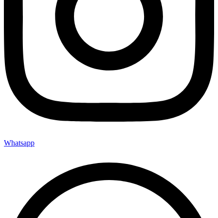
Whatsapp