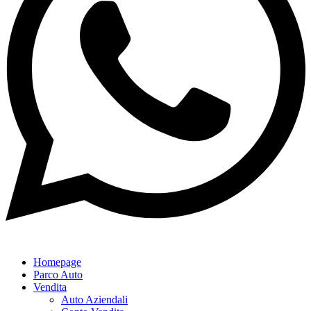
Homepage
Parco Auto
Vendita
Auto Aziendali