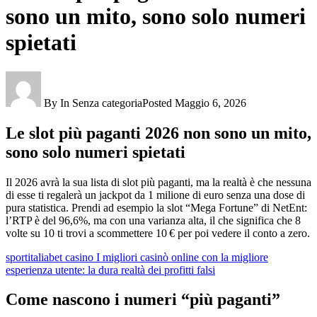
sono un mito, sono solo numeri
spietati
By
In Senza categoria
Posted
Maggio 6, 2026
Le slot più paganti 2026 non sono un mito,
sono solo numeri spietati
Il 2026 avrà la sua lista di slot più paganti, ma la realtà è che nessuna
di esse ti regalerà un jackpot da 1 milione di euro senza una dose di
pura statistica. Prendi ad esempio la slot “Mega Fortune” di NetEnt:
l’RTP è del 96,6%, ma con una varianza alta, il che significa che 8
volte su 10 ti trovi a scommettere 10 € per poi vedere il conto a zero.
sportitaliabet casino I migliori casinò online con la migliore
esperienza utente: la dura realtà dei profitti falsi
Come nascono i numeri “più paganti”