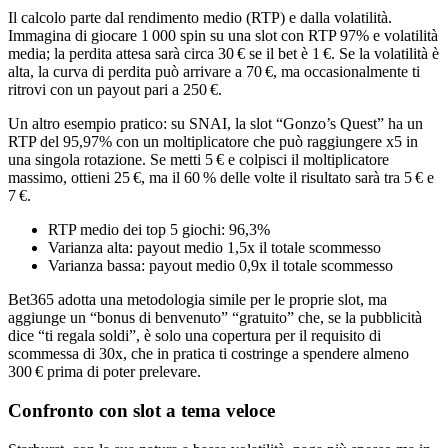
Il calcolo parte dal rendimento medio (RTP) e dalla volatilità.
Immagina di giocare 1 000 spin su una slot con RTP 97% e volatilità
media; la perdita attesa sarà circa 30 € se il bet è 1 €. Se la volatilità è
alta, la curva di perdita può arrivare a 70 €, ma occasionalmente ti
ritrovi con un payout pari a 250 €.
Un altro esempio pratico: su SNAI, la slot “Gonzo’s Quest” ha un
RTP del 95,97% con un moltiplicatore che può raggiungere x5 in
una singola rotazione. Se metti 5 € e colpisci il moltiplicatore
massimo, ottieni 25 €, ma il 60 % delle volte il risultato sarà tra 5 € e
7 €.
RTP medio dei top 5 giochi: 96,3%
Varianza alta: payout medio 1,5x il totale scommesso
Varianza bassa: payout medio 0,9x il totale scommesso
Bet365 adotta una metodologia simile per le proprie slot, ma
aggiunge un “bonus di benvenuto” “gratuito” che, se la pubblicità
dice “ti regala soldi”, è solo una copertura per il requisito di
scommessa di 30x, che in pratica ti costringe a spendere almeno
300 € prima di poter prelevare.
Confronto con slot a tema veloce