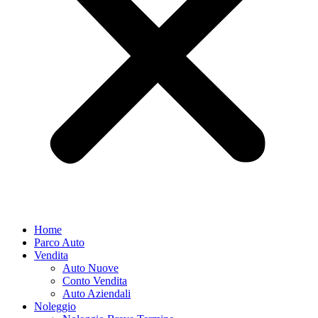
Home
Parco Auto
Vendita
Auto Nuove
Conto Vendita
Auto Aziendali
Noleggio