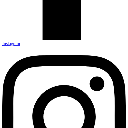
Instagram