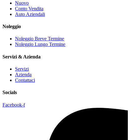
Nuovo
Conto Vendita
Auto Aziendali
Noleggio
Noleggio Breve Termine
Noleggio Lungo Termine
Servizi & Azienda
Servizi
Azienda
Contattaci
Socials
Facebook-f